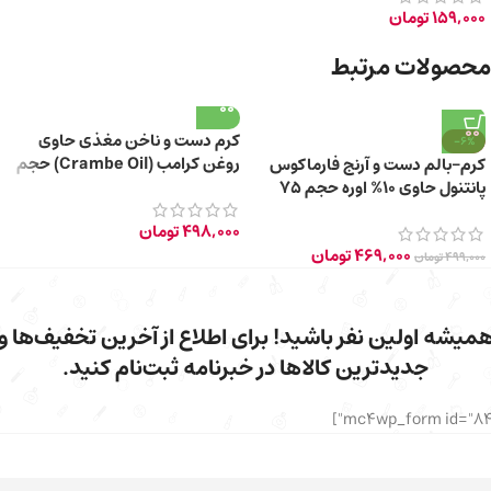
159,000
تومان
محصولات مرتبط
کرم دست و ناخن مغذی حاوی
-6%
روغن کرامب (Crambe Oil) حجم
کرم-بالم دست و آرنج فارماکوس
۱۰۰ میلی لیتر
پانتنول حاوی 10% اوره حجم 75
میلی‌ لیتر
498,000
تومان
469,000
تومان
499,000
تومان
میشه اولین نفر باشید! برای اطلاع از آخرین تخفیف‌ها و
جدیدترین کالاها در خبرنامه ثبت‌نام کنید.