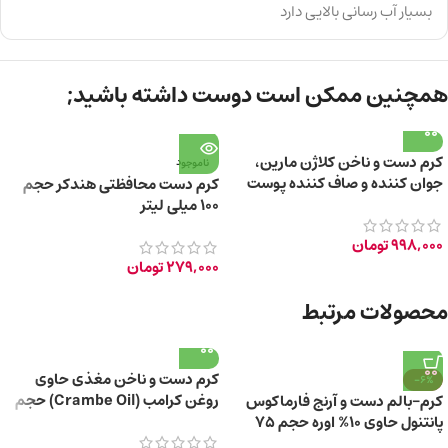
بسیار آب رسانی بالایی دارد
همچنین ممکن است دوست داشته باشید;
کرم دست و ناخن کلاژن مارین،
ناموجود
جوان کننده و صاف کننده پوست
کرم دست محافظتی هندکر حجم
حجم 100 میلی لیتر
۱۰۰ میلی لیتر
998,000
تومان
279,000
تومان
محصولات مرتبط
کرم دست و ناخن مغذی حاوی
-6%
روغن کرامب (Crambe Oil) حجم
کرم-بالم دست و آرنج فارماکوس
۱۰۰ میلی لیتر
پانتنول حاوی 10% اوره حجم 75
میلی‌ لیتر