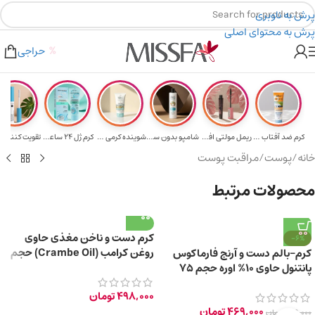
پرش به ناوبری
پرش به محتوای اصلی
هدیه برای خرید های بالای ۵ میلیون تومن
۲٪ تخفیف روی سبد خرید برای روش کارت به کارت
حراجی
کرم ضد آفتاب حا...
ریمل مولتی افکت...
شامپو بدون سولف...
شوینده کرمی صور...
کرم ژل ۲۴ ساعته...
تقویت‌ کننده م
خانه
/
پوست
/
مراقبت پوست
محصولات مرتبط
کرم دست و ناخن مغذی حاوی
-6%
روغن کرامب (Crambe Oil) حجم
کرم-بالم دست و آرنج فارماکوس
۱۰۰ میلی لیتر
پانتنول حاوی 10% اوره حجم 75
میلی‌ لیتر
498,000
تومان
469,000
تومان
499,000
تومان