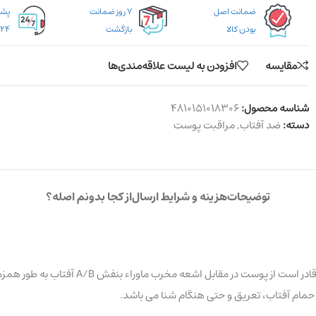
ضمانت اصل
۷ روز ضمانت
بودن کالا
بازگشت
۲۴ ساعته
مقایسه
افزودن به لیست علاقه‌مندی‌ها
شناسه محصول:
4810151018306
دسته:
ضد آفتاب
,
مراقبت پوست
توضیحات
هزینه و شرایط ارسال
از کجا بدونم اصله؟