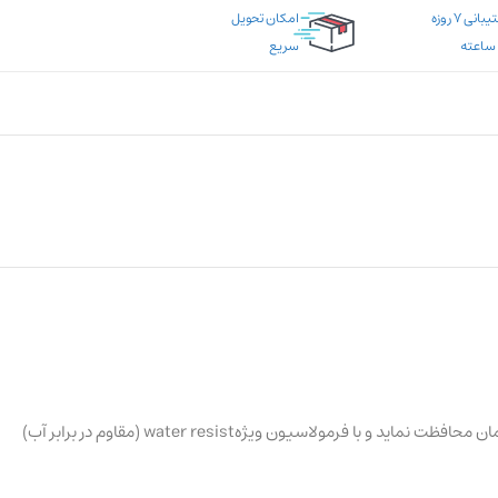
پشتیبانی ۷ روزه
امکان تحویل
سریع
لوسیونی دارای فاکتور محافظت مناسب (SPF30) بوده و قادر است از پوست در مقابل اشعه مخرب ماوراء بنفش A/B آفتاب به طور همزمان محافظت نماید و با فرمولاسیون ویژهwater resist (مقاوم در برابر آب)