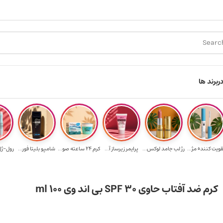
 رایگان برای خرید ۳.۵ میلیون به یالا
هدیه برای خرید های بالای ۵ میلیون توم
ر
برند ها
قویت‌ کننده مژ...
رژ لب جامد لوکس...
پرایمر زیرساز آ...
کرم 24 ساعته صو...
شامپو بلیتا فور...
رول-ژل 
کرم ضد آفتاب حاوی SPF 30 بی اند وی 100 ml