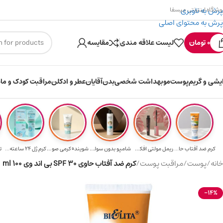
پرش به ناوبری
وشگاه اینترنتی میسفا
پرش به محتوای اصلی
۳۰۰ میسکوین (۳۰ هزار تومن) هدیه خرید اول
ارسال
0
تومان
لیست علاقه مندی
مقایسه
ایشی و گریم
پوست
مو
بهداشت شخصی
بدن
آقایان
عطر و ادکلن
مراقبت کودک و ماد
کرم ضد آفتاب حا...
ریمل مولتی افکت...
شامپو بدون سولف...
شوینده کرمی صور...
کرم ژل ۲۴ ساعته...
ت
خانه
/
پوست
/
مراقبت پوست
/
کرم ضد آفتاب حاوی SPF 30 بی اند وی 100 ml
-14%