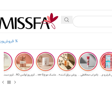
ن
۲٪ تخفیف روی سبد خرید برای روش کارت به کارت
فروش‌ویژ
فیلر و م...
بالم لب محافظی ...
روغن براق کننده...
ماسک مو Ever Eg...
کرم روز لوکس RO...