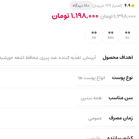
4.9
(امتیاز 179 خریدار)
180 دیدگاه
1,198,000
تومان
1,398,000
تومان
00
00
00
Hr
Min
Sc
اهداف محصول
آبرسان
,
تغذیه کننده
,
ضد پیری
,
محافظ اشعه خورشید
نوع پوست
انواع پوست ها
سن مناسب
همه سنین
زمان مصرف
عمومی
کشور سازنده
بلاروس