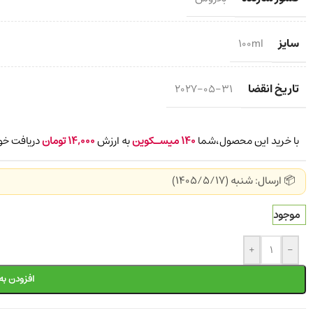
سایز
100ml
تاریخ انقضا
2027-05-31
با خرید این محصول،شما
140
میسـکوین
به ارزش
14,000
تومان
دریافت خو
📦 ارسال: شنبه (1405/5/17)
موجود
+
-
افزودن به