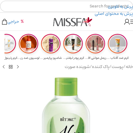
پرش به ناوبری
پرش به محتوای اصلی
هدیه برای خرید های بالای ۵ میلیون تومن
۲٪ تخفیف روی سبد خرید برای روش کارت به کارت
حراجی
کرم ضد آفتاب حا...
ریمل مولتی افکت...
کرم پودر لیفتین...
شامپو پرایمیر پ...
لوسیون ضد ریزش ...
خانه
/
پوست
/
پاک کننده
/
شوینده صورت