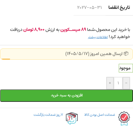
تاریخ انقضا
2027-05-31
با خرید این محصول،شما
89
میسـکوین
به ارزش
8,900
تومان
دریافت
خواهید کرد!
اطلاعات بیشتر
📦 ارسال همین امروز (1405/5/17)
موجود
+
-
افزودن به سبد خرید
ضمانت اصل بودن کالا
۷ روز ضمانت بازگشت