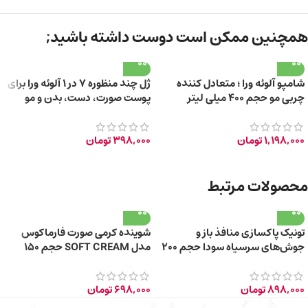
همچنین ممکن است دوست داشته باشید;
شامپو آلوئه ورا ؛ متعادل کننده
ژل چند منظوره 7 در 1 آلوئه ورا برای
چربی مو حجم ۴۰۰ میلی لیتر
پوست صورت، دست، بدن و مو
150ml
1,198,000
تومان
398,000
تومان
محصولات مرتبط
تونیک پاکسازی منافذ باز و
شوینده کرمی صورت فارماکوس
جوش‌های سرسیاه سودا حجم 200
مدل SOFT CREAM حجم 150
میلی‌لیتر
میلی‌ لیتر
898,000
تومان
698,000
تومان