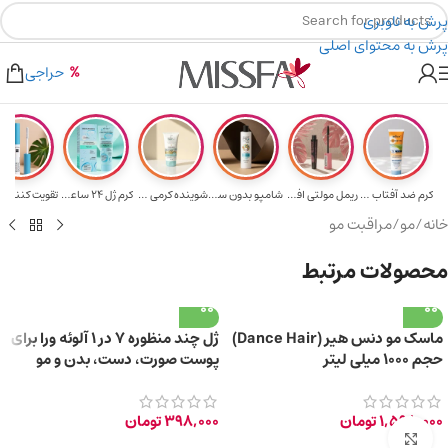
پرش به ناوبری
پرش به محتوای اصلی
هدیه برای خرید های بالای ۵ میلیون تومن
۲٪ تخفیف روی سبد خرید برای روش کارت به کارت
حراجی
کرم ضد آفتاب حا...
ریمل مولتی افکت...
شامپو بدون سولف...
شوینده کرمی صور...
کرم ژل ۲۴ ساعته...
تقویت‌ کننده م
خانه
/
مو
/
مراقبت مو
محصولات مرتبط
ماسک مو دنس هیر (Dance Hair)
ژل چند منظوره 7 در 1 آلوئه ورا برای
حجم ۱۰۰۰ میلی لیتر
پوست صورت، دست، بدن و مو
150ml
1,598,000
تومان
398,000
تومان
برای بزرگ‌نمایی کلیک کنید