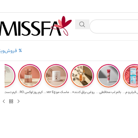
 بالای ۵ میلیون تومن
۲٪ تخفیف روی سبد خرید برای روش کارت به کارت
فروش‌ویژ
فیلر و م...
بالم لب محافظی ...
روغن براق کننده...
ماسک مو Ever Eg...
کرم روز لوکس RO...