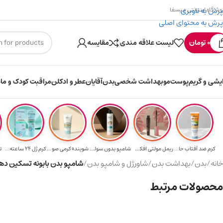
پرش به ناوبری
وشگاه اینترنتی میسفا
پرش به محتوای اصلی
۳۰۰ میسکوین (۳۰ هزار تومن) هدیه خرید اول
0
تومان
لیست علاقه مندی
مقایسه
ایشی و گریم
پوست
مو
بهداشت شخصی
بدن
آقایان
عطر و ادکلن
مراقبت کودک و ماد
کرم ضد آفتاب حا...
ریمل مولتی افکت...
شامپو بدون سولف...
شوینده کرمی صور...
کرم ژل ۲۴ ساعته...
ت
خانه
/
بدن
/
بهداشت بدن
/
شاورژل و شامپو بدن
/
شامپو بدن بابونه تسکین دهنده و 
محصولات مرتبط