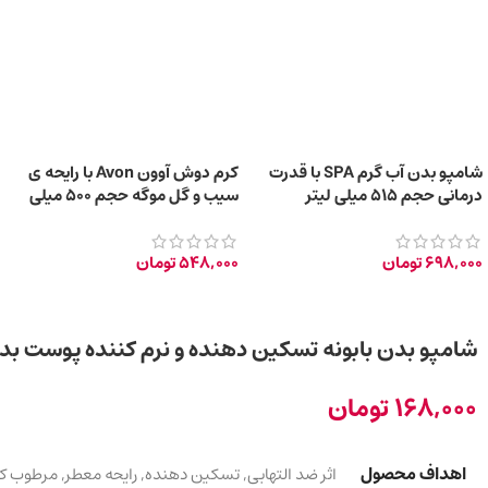
شامپو بدن آب گرم SPA با قدرت
کرم دوش آوون Avon با رایحه ی
درمانی حجم 515 میلی‌ لیتر
سیب و گل موگه حجم 500 میلی
لیتر
698,000
تومان
548,000
تومان
شامپو بدن بابونه تسکین دهنده و نرم کننده پوست بدن حجم 500 م
168,000
تومان
اهداف محصول
اثر ضد التهابی
,
تسکین دهنده
,
رایحه معطر
,
مرطوب کن