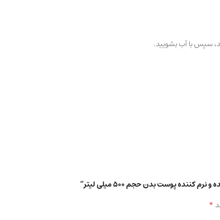
ند، سپس با آب بشویید.
نده پوست بدن حجم 500 میلی لیتر”
*
د