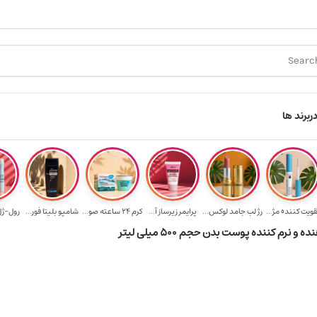
ارسال رایگان برای خرید ۳.۵ میلیون به یالا
هدیه برای خرید های
ر
برند ها
قویت‌ کننده مژ...
رژ لب جامد لوکس...
پرایمر زیرساز آ...
کرم 24 ساعته صو...
شامپو بلیتا فور...
رول-ژل 
نرم کننده پوست بدن حجم 500 میلی لیتر