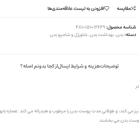
مقایسه
افزودن به لیست علاقه‌مندی‌ها
شناسه محصول:
4810151012649
دسته:
بدن
,
بهداشت بدن
,
شاورژل و شامپو بدن
توضیحات
هزینه و شرایط ارسال
از کجا بدونم اصله؟
p متعادلی دارد و به آرامی پوست را تمیز می کند، و طولانی مدت پوست بدن را مرطوب و هیدراته 
ه پوست بدن می بخشند.