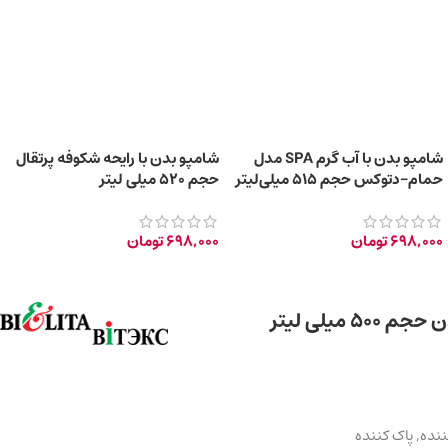
شامپو بدن با آب گرم SPA مدل
شامپو بدن با رایحه شکوفه پرتقال
حمام-دتوکس حجم 515 میلی‌لیتر
حجم 520 میلی‌ لیتر
698,000
تومان
698,000
تومان
یلی لیتر
نده
,
پاک کننده