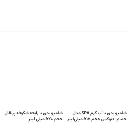
شامپو بدن با آب گرم SPA مدل
شامپو بدن با رایحه شکوفه پرتقال
حمام-دتوکس حجم 515 میلی‌لیتر
حجم 520 میلی‌ لیتر