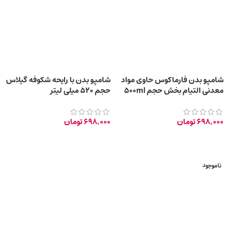
شامپو بدن فارماکوس حاوی مواد
شامپو بدن با رایحه شکوفه گیلاس
معدنی التیام بخش حجم 500ml
حجم 520 میلی‌ لیتر
698,000
تومان
698,000
تومان
ناموجود