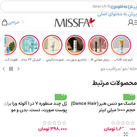
پرش به ناوبری
پرش به محتوای اصلی
هدیه برای خرید های بالای ۵ میلیون تومن
۲٪ تخفیف روی سبد خرید برای روش کارت به کارت
حراجی
کرم ضد آفتاب حا...
ریمل مولتی افکت...
شامپو بدون سولف...
شوینده کرمی صور...
کرم ژل ۲۴ ساعته...
تقویت‌ کننده م
خانه
/
مو
/
مراقبت مو
محصولات مرتبط
ماسک مو دنس هیر (Dance Hair)
ژل چند منظوره 7 در 1 آلوئه ورا برای
حجم ۱۰۰۰ میلی لیتر
پوست صورت، دست، بدن و مو
150ml
1,598,000
تومان
398,000
تومان
برای بزرگ‌نمایی کلیک کنید