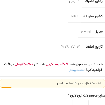
زمان مصرف
عمومی
کشور سازنده
ایتالیا
سایز
1000ml
تاریخ انقضا
2028-07-31
با خرید این محصول،شما
205
میسـکوین
به ارزش
20,500
تومان
دریافت
خواهید کرد!
اطلاعات بیشتر
👀 500+ بازدید در ۲۴ ساعت اخیر
سایر محصولات این لاین