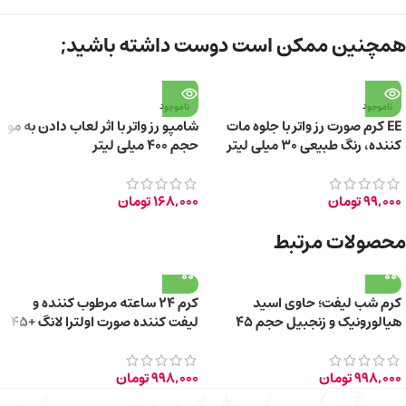
همچنین ممکن است دوست داشته باشید;
ناموجود
ناموجود
EE کرم صورت رز واتر با جلوه مات
شامپو رز واتر با اثر لعاب دادن به مو
کننده، رنگ طبیعی 30 میلی لیتر
حجم 400 میلی لیتر
99,000
تومان
168,000
تومان
محصولات مرتبط
کرم شب لیفت؛ حاوی اسید
کرم ۲۴ ساعته مرطوب کننده و
هیالورونیک و زنجبیل حجم 45
لیفت کننده صورت اولترا لانگ +45
میلی لیتر
سال حجم 40ml
998,000
تومان
998,000
تومان