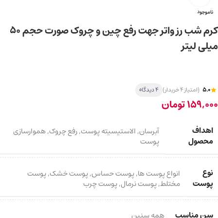
ناموجود
کرم شب رز واتر جهت رفع چین و چروک صورت حجم 50
میلی لیتر
5.0
(امتیاز 4 خریدار)
4 دیدگاه
159,000
تومان
اهداف
آبرسان
,
الاستیسیته پوست
,
رفع چروک
,
هموارسازی
محصول
پوست
نوع
انواع پوست ها
,
پوست حساس
,
پوست خشک
,
پوست
پوست
مختلط
,
پوست نرمال
,
پوست چرب
سن مناسب
همه سنین