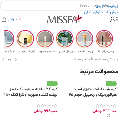
پرش به ناوبری
پرش به محتوای اصلی
هدیه برای خرید های بالای ۵ میلیون تومن
۲٪ تخفیف روی سبد خرید برای روش کارت به کارت
حراجی
ریمل مولتی افکت...
کرم ضد آفتاب حا...
رول-ژل فیلر و م...
شامپو ضد ریزش و...
کرم شب چند پپتی...
تونیک ایده آل 
خانه
/
پوست
/
مراقبت پوست
محصولات مرتبط
کرم شب لیفت؛ حاوی اسید
کرم ۲۴ ساعته مرطوب کننده و
هیالورونیک و زنجبیل حجم 45
لیفت کننده صورت اولترا لانگ +45
میلی لیتر
سال حجم 40ml
998,000
تومان
998,000
تومان
برای بزرگ‌نمایی کلیک کنید