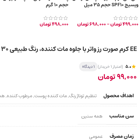
ویسیج SPF10 حجم 35 میل
حجم 10 گرم
499,000
تومان
–
698,000
تومان
498,000
تومان
EE کرم صورت رز واتر با جلوه مات کننده، رنگ طبیعی 30 میلی لیتر
5.0
(امتیاز 1 خریدار)
1 دیدگاه
99,000
تومان
اهداف محصول
تنظیم توناژ رنگ
,
مات کننده پوست
,
مرطوب کننده
,
هم
سن مناسب
همه سنین
زمان مصرف
عمومی