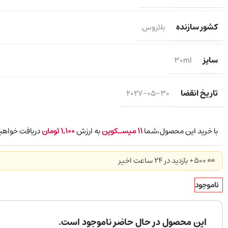
کشور سازنده
بلاروس
سایز
30ml
تاریخ انقضا
2027-05-30
با خرید این محصول،شما
11
میسـکوین
به ارزش
1,100
تومان
دریافت خواهید
👀 500+ بازدید در ۲۴ ساعت اخیر
ناموجود
این محصول در حال حاضر ناموجود است.