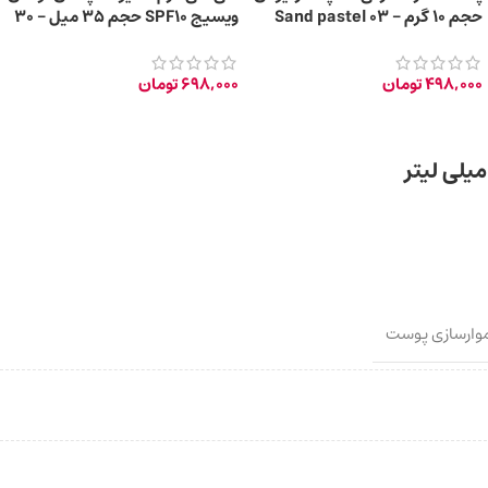
حجم 10 گرم – 03 Sand pastel
ویسیج SPF10 حجم 35 میل – 30
NATURAL
498,000
تومان
698,000
تومان
وارسازی پوست