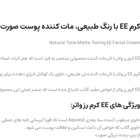
کرم EE با رنگ طبیعی، مات کننده پوست صورت 30 میلی لیتر
Natural Tone Matte Toning EE Facial Cream
EE کرم رز واتر با اثر مات کننده محصولی منحصر به فرد است که هم اثرات اصلاحی و مراقبتی کامل را فراهم می کند و هم به عنوان یک کرم روز انرژی دهنده عمل می کند.
کرم EE رز واتر با اثر مات کننده تن طبیعی، حاوی یک کوکتل انرژی دهنده برای پوست است که به لطف آن یک چهره کدر و خسته به سرعت تغییر می کند و درخشش سالم به دست می آورد.
EE کرم رز واتر از خواص مفید گلاب اشباع شده است که عنصر اصلی این محصول است . اکنون آرایش شما به سطح جدیدی می رسد و حسی کاملا باورنکردنی از استفاده از این محصول به شما دست می دهد.
ویژگی های EE کرم رز واتر:
حاوی مرطوب کننده سه بعدی Aquaxyl است که فورا آبرسانی لایه های عمقی و سطحی پوست را بهبود می بخشد. عملگر های محافظتی پوست را بهبود می بخشد.
حاوی گلاب که خواص آن باعث تسکین و لطافت پوست می شود.
از بین برنده تیرگی صورت.