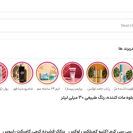
ارسال رایگان برای خرید ۳.۵ میلیون به یالا
هدیه برای خرید های بالای 
ر
برند ها
قویت‌ کننده مژ...
رژ لب جامد لوکس...
پرایمر زیرساز آ...
کرم 24 ساعته صو...
شامپو بلیتا فور...
رول-ژل 
سی سی کرم اکتیو کمپلکس لوکس
پنکک فشرده کرمی کامپکت رلیوس