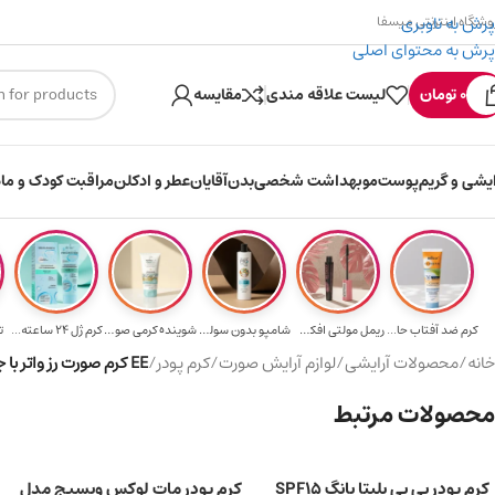
پرش به ناوبری
وشگاه اینترنتی میسفا
پرش به محتوای اصلی
۳۰۰ میسکوین (۳۰ هزار تومن) هدیه خرید اول
0
تومان
لیست علاقه مندی
مقایسه
ایشی و گریم
پوست
مو
بهداشت شخصی
بدن
آقایان
عطر و ادکلن
مراقبت کودک و ماد
کرم ضد آفتاب حا...
ریمل مولتی افکت...
شامپو بدون سولف...
شوینده کرمی صور...
کرم ژل ۲۴ ساعته...
ت
خانه
/
محصولات آرایشی
/
لوازم آرایش صورت
/
کرم پودر
/
EE کرم صورت رز واتر با جلوه مات کننده، رنگ طبیعی 30 میلی لیتر
محصولات مرتبط
کرم پودر بی بی بلیتا یانگ SPF15
کرم پودر مات لوکس ویسیج مدل