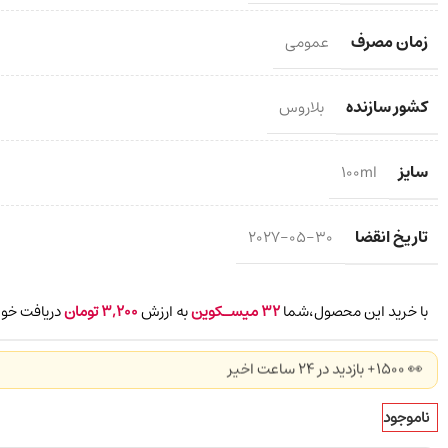
زمان مصرف
عمومی
کشور سازنده
بلاروس
سایز
100ml
تاریخ انقضا
2027-05-30
با خرید این محصول،شما
32
میسـکوین
به ارزش
3,200
تومان
دریافت خوا
👀 1500+ بازدید در ۲۴ ساعت اخیر
ناموجود