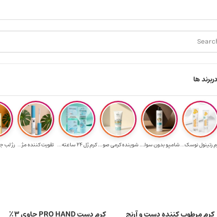
ارسال رایگان برای خرید ۳.۵ میلیون به یالا
هدیه برای خرید های
ر
برند ها
م رتینول نوسک...
شامپو بدون سولف...
شوینده کرمی صور...
کرم ژل ۲۴ ساعته...
تقویت‌ کننده مژ...
رژ لب ج
کرم مرطوب کننده دست و آرنج
کرم دست PRO HAND حاوی ۳٪