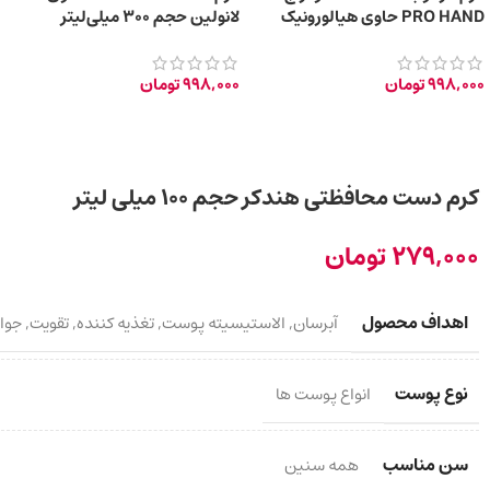
PRO HAND حاوی هیالورونیک
لانولین حجم 300 میلی‌لیتر
اسید حجم ۳۰۰ میلی‌لیتر
998,000
تومان
998,000
تومان
کرم دست محافظتی هندکر حجم ۱۰۰ میلی لیتر
279,000
تومان
اهداف محصول
آبرسان
,
الاستیسیته پوست
,
تغذیه کننده
,
تقویت
,
جوا
نوع پوست
انواع پوست ها
سن مناسب
همه سنین