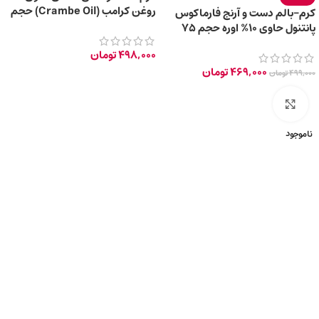
روغن کرامب (Crambe Oil) حجم
کرم-بالم دست و آرنج فارماکوس
۱۰۰ میلی لیتر
پانتنول حاوی 10% اوره حجم 75
میلی‌ لیتر
498,000
تومان
469,000
تومان
499,000
تومان
برای بزرگ‌نمایی کلیک کنید
ناموجود