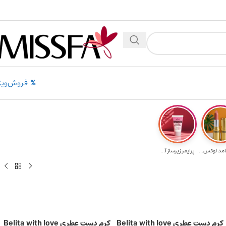
 بالای ۵ میلیون تومن
۲٪ تخفیف روی سبد خرید برای روش کارت به کارت
فروش‌ویژ
امد لوکس...
پرایمر زیرساز آ...
کرم دست عطری Belita with love
کرم دست عطری Belita with love