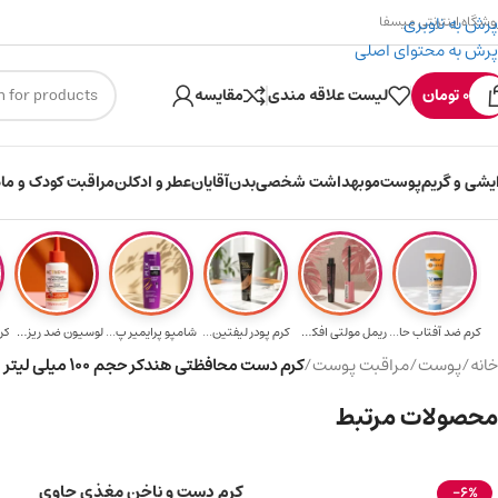
پرش به ناوبری
وشگاه اینترنتی میسفا
پرش به محتوای اصلی
۳۰۰ میسکوین (۳۰ هزار تومن) هدیه خرید اول
0
تومان
لیست علاقه مندی
مقایسه
ایشی و گریم
پوست
مو
بهداشت شخصی
بدن
آقایان
عطر و ادکلن
مراقبت کودک و ماد
کرم ضد آفتاب حا...
ریمل مولتی افکت...
کرم پودر لیفتین...
شامپو پرایمیر پ...
لوسیون ضد ریزش ...
کر
خانه
/
پوست
/
مراقبت پوست
/
کرم دست محافظتی هندکر حجم ۱۰۰ میلی لیتر
محصولات مرتبط
کرم دست و ناخن مغذی حاوی
-6%