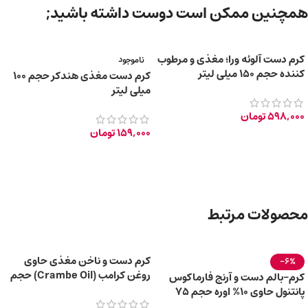
همچنین ممکن است دوست داشته باشید;
کرم دست آلوئه ورا؛ مغذی و مرطوب
ناموجود
کننده حجم 150 میلی لیتر
کرم دست مغذی هندکر حجم ۱۰۰
میلی لیتر
598,000
تومان
159,000
تومان
محصولات مرتبط
کرم دست و ناخن مغذی حاوی
-6%
روغن کرامب (Crambe Oil) حجم
کرم-بالم دست و آرنج فارماکوس
۱۰۰ میلی لیتر
پانتنول حاوی 10% اوره حجم 75
میلی‌ لیتر