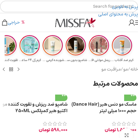
پرش به ناوبری
پرش به محتوای اصلی
هدیه برای خرید های بالای ۵ میلیون تومن
۲٪ تخفیف روی سبد خرید برای روش کارت به کارت
حراجی
کرم ضد آفتاب حا...
ریمل مولتی افکت...
شامپو بدون سولف...
شوینده کرمی صور...
کرم ژل ۲۴ ساعته...
تقویت‌ کننده م
خانه
/
مو
/
مراقبت مو
محصولات مرتبط
ماسک مو دنس هیر (Dance Hair)
شامپو ضد ریزش و تقویت کننده مو
حجم ۱۰۰۰ میلی لیتر
اکتیو هیر کمپلکس 250ML
1,598,000
تومان
598,000
تومان
برای بزرگ‌نمایی کلیک کنید