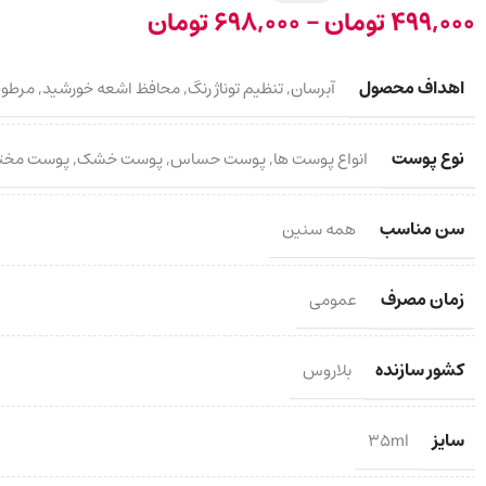
499,000
تومان
–
698,000
تومان
اهداف محصول
آبرسان
,
تنظیم توناژ رنگ
,
محافظ اشعه خورشید
,
مرطوب
نوع پوست
انواع پوست ها
,
پوست حساس
,
پوست خشک
,
پوست مخت
سن مناسب
همه سنین
زمان مصرف
عمومی
کشور سازنده
بلاروس
سایز
35ml