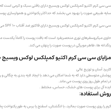
سایه طبیعی صورت را بهبود می بخشد که حداکثر یکنواختی و هموارسازی پوس
سی سی کرم اکتیو کمپلکس لوکس ویسیج دارای فاکتور ضد آفتاب SPF 10 می باشد که از پوست در برابر اشعه ماوراء بنفش و اثرات مضر اشعه های UVA و UVB و پیری محافظت می کند.
حاوی میکروسفرهای نوری منحصربفرد است که بافت پوست را کاملاً یکدست می 
رنگدانه ها، ظاهر مویرگی در پوست صورت را پنهان می کند.
مزایای سی سی کرم اکتیو کمپلکس لوکس ویسیج SPF10 :
کاربرد آسان و توزیع عالی
پوشش متوسطی دارد که به شما امکان می دهد با ایجاد لایه بندی به چگالی و ر
در تمام طول روز روی پوست می ماند.
ایده آل برای پوست های خشک، حساس، مختلط .
روش استفاده:
کرم را روی پوست صورت بمالید، با انگشتان، اسفنج یا برس به طور یکنواخت پ