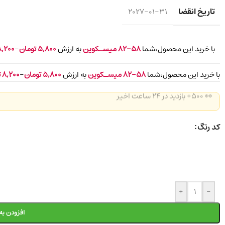
تاریخ انقضا
2027-01-31
با خرید این محصول،شما
58-82
میسـکوین
به ارزش
5,800
تومان
-
8,200
با خرید این محصول،شما
58-82
میسـکوین
به ارزش
5,800
تومان
-
8,200
ت
👀 500+ بازدید در ۲۴ ساعت اخیر
کد رنگ
+
-
افزودن به