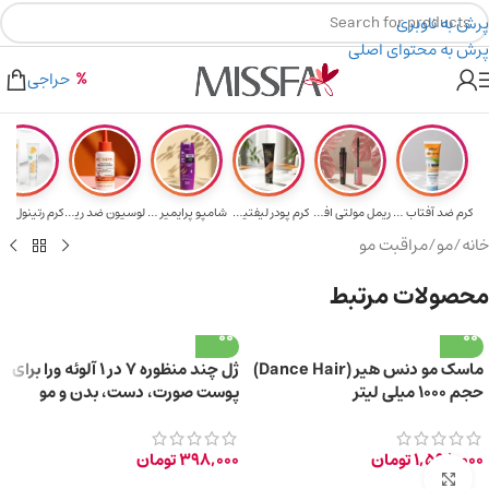
پرش به ناوبری
پرش به محتوای اصلی
هدیه برای خرید های بالای ۵ میلیون تومن
۲٪ تخفیف روی سبد خرید برای روش کارت به کارت
حراجی
کرم ضد آفتاب حا...
ریمل مولتی افکت...
کرم پودر لیفتین...
شامپو پرایمیر پ...
لوسیون ضد ریزش ...
خانه
/
مو
/
مراقبت مو
محصولات مرتبط
ماسک مو دنس هیر (Dance Hair)
ژل چند منظوره 7 در 1 آلوئه ورا برای
حجم ۱۰۰۰ میلی لیتر
پوست صورت، دست، بدن و مو
150ml
1,598,000
تومان
398,000
تومان
برای بزرگ‌نمایی کلیک کنید