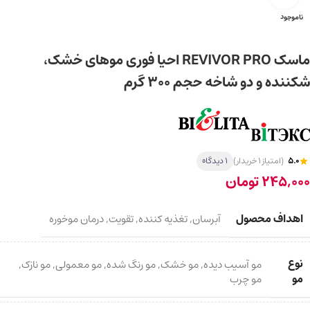
ناموجود
ماسک REVIVOR PRO احیا فوری موهای خشک،
شکننده و دو شاخه حجم 300 گرم
5.0
(امتیاز 1 خریدار)
1 دیدگاه
245,000
تومان
اهداف محصول
آبرسان
,
تغذیه کننده
,
تقویت
,
درمان موخوره
نوع
مو آسیب دیده
,
مو خشک
,
مو رنگ شده
,
مو معمولی
,
مو نازک
,
مو
مو چرب