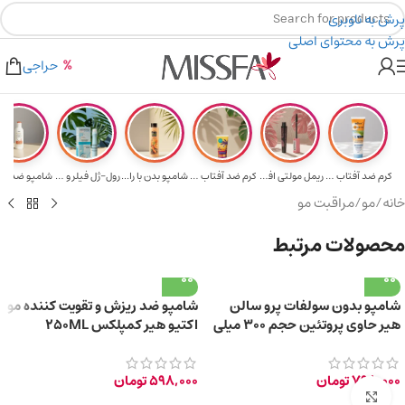
پرش به ناوبری
پرش به محتوای اصلی
هدیه برای خرید های بالای ۵ میلیون تومن
۲٪ تخفیف روی سبد خرید برای روش کارت به کارت
حراجی
کرم ضد آفتاب حا...
ریمل مولتی افکت...
کرم ضد آفتاب SP...
شامپو بدن با را...
رول-ژل فیلر و م...
خانه
/
مو
/
مراقبت مو
محصولات مرتبط
شامپو بدون سولفات پرو سالن
شامپو ضد ریزش و تقویت کننده مو
هیر حاوی پروتئین حجم 300 میلی
اکتیو هیر کمپلکس 250ML
لیتر
798,000
تومان
598,000
تومان
برای بزرگ‌نمایی کلیک کنید