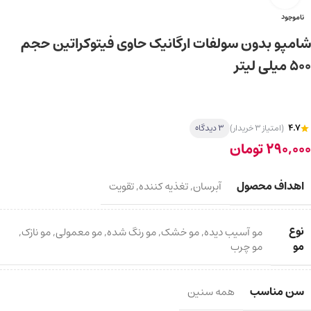
ناموجود
شامپو بدون سولفات ارگانیک حاوی فیتوکراتین حجم
۵۰۰ میلی لیتر
4.7
(امتیاز 3 خریدار)
3 دیدگاه
290,000
تومان
اهداف محصول
آبرسان
,
تغذیه کننده
,
تقویت
نوع
مو آسیب دیده
,
مو خشک
,
مو رنگ شده
,
مو معمولی
,
مو نازک
,
مو
مو چرب
سن مناسب
همه سنین