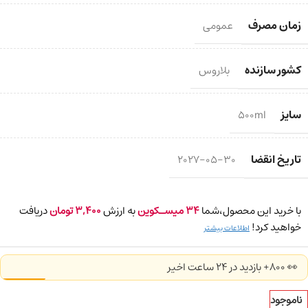
زمان مصرف
عمومی
کشور سازنده
بلاروس
سایز
500ml
تاریخ انقضا
2027-05-30
با خرید این محصول،شما
34
میسـکوین
به ارزش
3,400
تومان
دریافت
خواهید کرد!
اطلاعات بیشتر
👀 800+ بازدید در ۲۴ ساعت اخیر
ناموجود