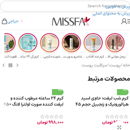
پرش به ناوبری
پرش به محتوای اصلی
هدیه برای خرید های بالای ۵ میلیون تومن
۲٪ تخفیف روی سبد خرید برای روش کارت به کارت
حراجی
ریمل مولتی افکت...
کرم ضد آفتاب حا...
شامپو بدون سولف...
شوینده کرمی صور...
کرم ژل ۲۴ ساعته...
تقویت‌ کننده م
خانه
/
پوست
/
مراقبت پوست
محصولات مرتبط
کرم شب لیفت؛ حاوی اسید
کرم ۲۴ ساعته مرطوب کننده و
هیالورونیک و زنجبیل حجم 45
لیفت کننده صورت اولترا لانگ +45
میلی لیتر
سال حجم 40ml
998,000
تومان
998,000
تومان
برای بزرگ‌نمایی کلیک کنید