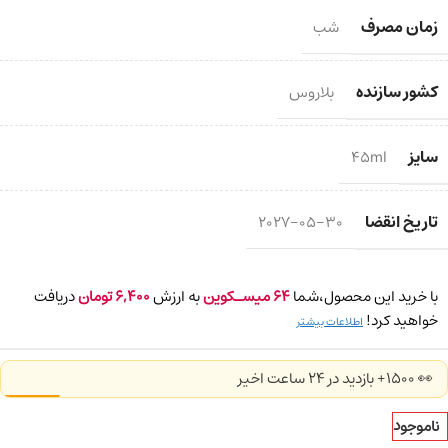
زمان مصرف
شب
کشور سازنده
بلاروس
سایز
45ml
تاریخ انقضا
2027-05-30
با خرید این محصول،شما
64
میسـکوین
به ارزش
6,400
تومان
دریافت
خواهید کرد!
اطلاعات بیشتر
👀 1500+ بازدید در ۲۴ ساعت اخیر
ناموجود