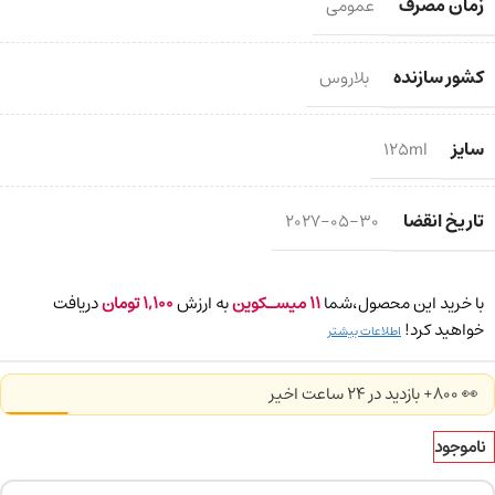
زمان مصرف
عمومی
کشور سازنده
بلاروس
سایز
125ml
تاریخ انقضا
2027-05-30
با خرید این محصول،شما
11
میسـکوین
به ارزش
1,100
تومان
دریافت
خواهید کرد!
اطلاعات بیشتر
👀 800+ بازدید در ۲۴ ساعت اخیر
ناموجود