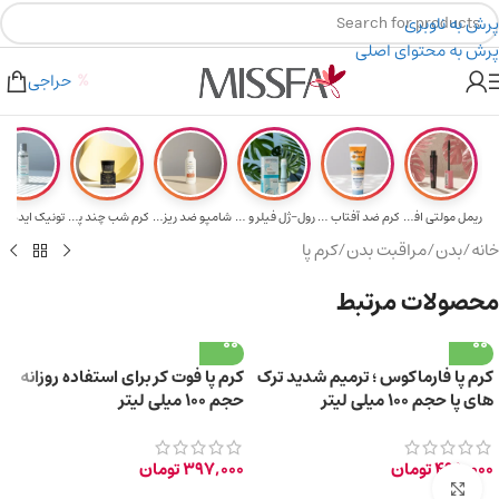
پرش به ناوبری
پرش به محتوای اصلی
هدیه برای خرید های بالای ۵ میلیون تومن
۲٪ تخفیف روی سبد خرید برای روش کارت به کارت
حراجی
ریمل مولتی افکت...
کرم ضد آفتاب حا...
رول-ژل فیلر و م...
شامپو ضد ریزش و...
کرم شب چند پپتی...
تونیک ایده آل 
خانه
/
بدن
/
مراقبت بدن
/
کرم پا
محصولات مرتبط
کرم پا فارماکوس ؛ ترمیم شدید ترک
کرم پا فوت کر برای استفاده روزانه
های پا حجم 100 میلی لیتر
حجم 100 میلی لیتر
495,000
تومان
397,000
تومان
برای بزرگ‌نمایی کلیک کنید