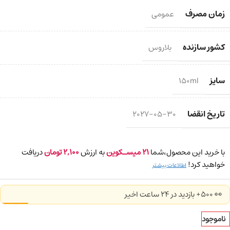
زمان مصرف
عمومی
کشور سازنده
بلاروس
سایز
150ml
تاریخ انقضا
2027-05-30
با خرید این محصول،شما
21
میسـکوین
به ارزش
2,100
تومان
دریافت
خواهید کرد!
اطلاعات بیشتر
👀 500+ بازدید در ۲۴ ساعت اخیر
ناموجود