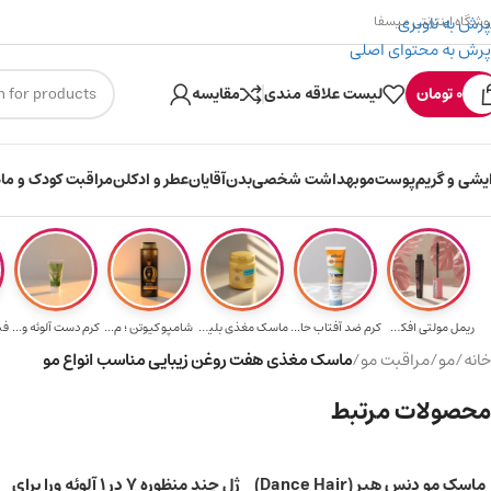
پرش به ناوبری
وشگاه اینترنتی میسفا
پرش به محتوای اصلی
۳۰۰ میسکوین (۳۰ هزار تومن) هدیه خرید اول
0
تومان
لیست علاقه مندی
مقایسه
ایشی و گریم
پوست
مو
بهداشت شخصی
بدن
آقایان
عطر و ادکلن
مراقبت کودک و ماد
ریمل مولتی افکت...
کرم ضد آفتاب حا...
ماسک مغذی بلیتا...
شامپو کیوتن ؛ م...
کرم دست آلوئه و...
خانه
/
مو
/
مراقبت مو
/
ماسک مغذی هفت روغن زیبایی مناسب انواع مو
محصولات مرتبط
ماسک مو دنس هیر (Dance Hair)
ژل چند منظوره 7 در 1 آلوئه ورا برای