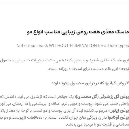
ماسک مغذی هفت روغن زیبایی مناسب انواع مو
Nutritious mask WITHOUT ELIMINATION for all hair types
این ماسک مغذی شدید و مرطوب کننده می باشد، ترکیبات خاص این محصول م
توجه : این بالم مناسب برای استفاده روزانه است.
7 روغن گرانبها که در در این محصول وجود دارد :
روغن گل رز شرقی (گل محمدی)؛
یک جواهر است که از شرق می آید. داشتن تغذی
راحتی جذب می شود، پوست و مویی نرم، صاف و ابریشمی را به ارمغان می آورد
روغن زیتون؛
مرطوب کننده ایده آل برای پوست و مو است. با توجه به مقدار بالای ویتامین A، به کاهش خشکی بیش از حد و حفظ سطح هیدراتاسیون طبیعی در 
روغن آوکادو؛
دارای ویژگی های جوان کننده است، به محافظت از پوست و مو در ب
سلامتی و قدرت مو را بهبود می بخشد.