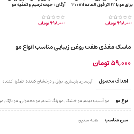
برای مو با 12 اثر فوق العاده 300ml
آرگان ؛ جهت ترمیم و تغذیه مو
300ml
998,000
تومان
998,000
تومان
ماسک مغذی هفت روغن زیبایی مناسب انواع مو
59,000
تومان
اهداف محصول
آبرسان
,
بازسازی
,
براق و درخشان کننده
,
تغذیه کننده
نوع مو
مو آسیب دیده
,
مو خشک
,
مو رنگ شده
,
مو معمولی
,
مو نازک
,
مو
سن مناسب
همه سنین