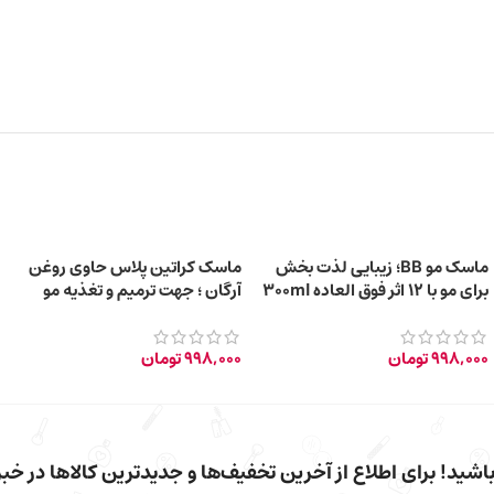
ماسک مو BB؛ زیبایی لذت بخش
ماسک کراتین پلاس حاوی روغن
برای مو با 12 اثر فوق العاده 300ml
آرگان ؛ جهت ترمیم و تغذیه مو
300ml
998,000
تومان
998,000
تومان
شید! برای اطلاع از آخرین تخفیف‌ها و جدیدترین کالاها در خبرن