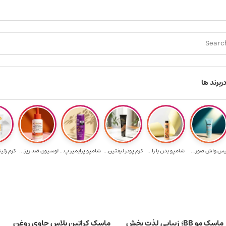
ارسال رایگان برای خرید ۳.۵ میلیون به یالا
هدیه برای خرید های 
ر
برند ها
فیس واش صورت آک...
شامپو بدن با را...
کرم پودر لیفتین...
شامپو پرایمیر پ...
لوسیون ضد ریزش ...
کرم رتی
ماسک مو BB؛ زیبایی لذت بخش
ماسک کراتین پلاس حاوی روغن