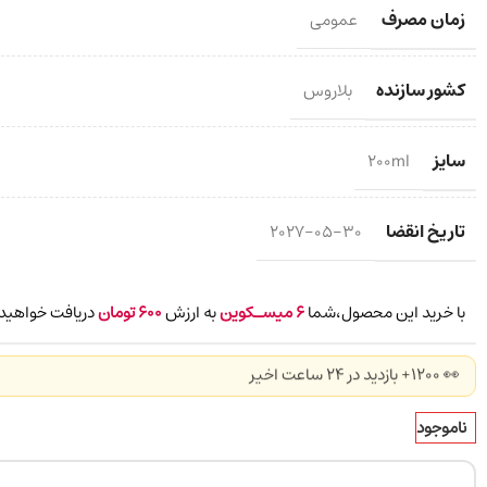
زمان مصرف
عمومی
کشور سازنده
بلاروس
سایز
200ml
تاریخ انقضا
2027-05-30
با خرید این محصول،شما
6
میسـکوین
به ارزش
600
تومان
دریافت خواهید 
👀 1200+ بازدید در ۲۴ ساعت اخیر
ناموجود