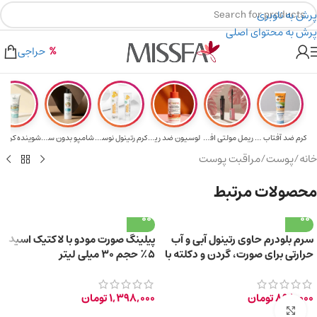
پرش به ناوبری
پرش به محتوای اصلی
هدیه برای خرید های بالای ۵ میلیون تومن
۲٪ تخفیف روی سبد خرید برای روش کارت به کارت
حراجی
کرم ضد آفتاب حا...
ریمل مولتی افکت...
لوسیون ضد ریزش ...
کرم رتینول نوسک...
شامپو بدون سولف...
خانه
/
پوست
/
مراقبت پوست
محصولات مرتبط
سرم بلودرم حاوی رتینول آبی و آب
پیلینگ صورت مودو با لاکتیک اسید
حرارتی برای صورت، گردن و دکلته با
۵٪ حجم ۳۰ میلی لیتر
حجم 30 میلی‌لیتر
898,000
تومان
1,398,000
تومان
برای بزرگ‌نمایی کلیک کنید