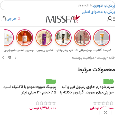
پرش به ناوبری
پرش به محتوای اصلی
هدیه برای خرید های بالای ۵ میلیون تومن
۲٪ تخفیف روی سبد خرید برای روش کارت به کارت
حراجی
کرم ضد آفتاب حا...
ریمل مولتی افکت...
کرم پودر لیفتین...
شامپو پرایمیر پ...
لوسیون ضد ریزش ...
خانه
/
پوست
/
مراقبت پوست
محصولات مرتبط
سرم بلودرم حاوی رتینول آبی و آب
پیلینگ صورت مودو با لاکتیک اسید
حرارتی برای صورت، گردن و دکلته با
۵٪ حجم ۳۰ میلی لیتر
حجم 30 میلی‌لیتر
898,000
تومان
1,398,000
تومان
برای بزرگ‌نمایی کلیک کنید