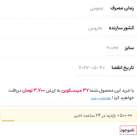
زمان مصرف
عمومی
کشور سازنده
بلاروس
سایز
200ml
تاریخ انقضا
2027-05-30
با خرید این محصول،شما
37
میسـکوین
به ارزش
3,700
تومان
دریافت
خواهید کرد!
اطلاعات بیشتر
👀 500+ بازدید در ۲۴ ساعت اخیر
ناموجود