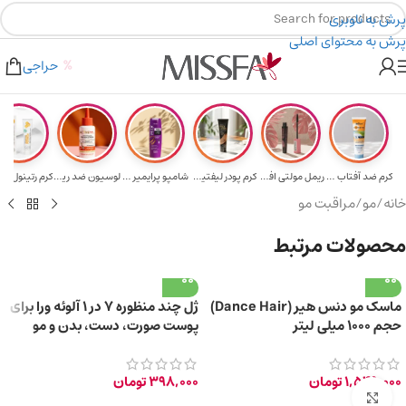
پرش به ناوبری
پرش به محتوای اصلی
هدیه برای خرید های بالای ۵ میلیون تومن
۲٪ تخفیف روی سبد خرید برای روش کارت به کارت
حراجی
کرم ضد آفتاب حا...
ریمل مولتی افکت...
کرم پودر لیفتین...
شامپو پرایمیر پ...
لوسیون ضد ریزش ...
خانه
/
مو
/
مراقبت مو
محصولات مرتبط
ماسک مو دنس هیر (Dance Hair)
ژل چند منظوره 7 در 1 آلوئه ورا برای
حجم ۱۰۰۰ میلی لیتر
پوست صورت، دست، بدن و مو
150ml
1,549,000
تومان
398,000
تومان
برای بزرگ‌نمایی کلیک کنید