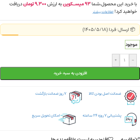
با خرید این محصول،شما
93
میسـکوین
به ارزش
9,300
تومان
دریافت
خواهید کرد!
اطلاعات بیشتر
📦 ارسال: فردا (1405/5/18)
موجود
+
-
افزودن به سبد خرید
ضمانت اصل بودن کالا
۷ روز ضمانت بازگشت
پشتیبانی ۷ روزه ۲۴ ساعته
امکان تحویل سریع
مقایسه
افزودن به لیست علاقه‌مندی‌ها