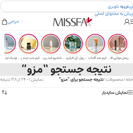
پرش به ناوبری
پرش به محتوای اصلی
هدیه برای خرید های بالای ۵ میلیون تومن
۲٪ تخفیف روی سبد خرید برای روش کارت به کارت
حراجی
ریمل مولتی افکت...
کرم ضد آفتاب حا...
رول-ژل فیلر و م...
شامپو ضد ریزش و...
کرم شب چند پپتی...
تونیک ایده آل 
نتیجه جستجو “مزو”
خانه
/
محصولات
/
نتیجه جستجو برای “مزو”
نمایش 1–24 از 38 نتیجه
نمایش سایدبار