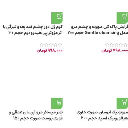
آرایش پاک‌ کن صورت و چشم مزو
کرم ژل دور چشم ضد پف و تیرگی با
مدل Gentle cleansing حجم 200
اثر مزوتراپی هیدرودرم حجم 30
میلی‌ لیتر
میلی‌لیتر
798,000
تومان
998,000
تومان
مزوتونیک آبرسان صورت حاوی
تونر میسلار مزو آبرسان عمقی و
هیالورونیک‌ اسید حجم 200
فوری پوست صورت حجم 150
میلی‌لیتر
میلی‌لیتر