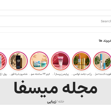
ارسال رایگان برای خرید ۳.۵ میلیون به یالا
هدیه برای خرید های بالای ۵
ر
برند ها
قویت‌ کننده مژ...
رژ لب جامد لوکس...
پرایمر زیرساز آ...
کرم 24 ساعته صو...
شامپو بلیتا فور...
رول-ژل 
مجله میسفا
خانه
/
زیبایی