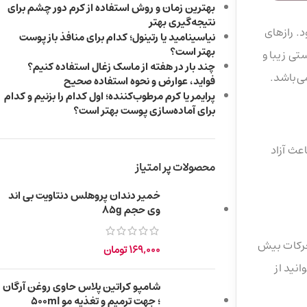
بهترین زمان و روش استفاده از کرم دور چشم برای
نتیجه‌گیری بهتر
. رازهای
نیاسینامید یا رتینول؛ کدام برای منافذ باز پوست
بهتر است؟
تی زیبا و
چند بار در هفته از ماسک زغال استفاده کنیم؟
ی‌باشد.
فواید، عوارض و نحوه استفاده صحیح
پرایمر یا کرم مرطوب‌کننده؛ اول کدام را بزنیم و کدام
برای آماده‌سازی پوست بهتر است؟
عث آزاد
محصولات پر امتیاز
خمیر دندان پروهلس دنتاویت بی اند
وی حجم 85g
حرکات بیش
169,000
تومان
نید از
شامپو کراتین پلاس حاوی روغن آرگان
؛ جهت ترمیم و تغذیه مو 500ml