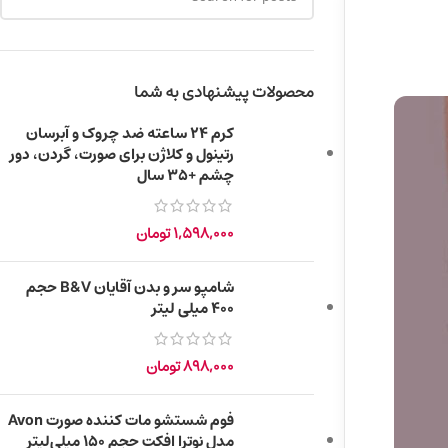
محصولات پیشنهادی به شما
کرم ۲۴ ساعته ضد چروک و آبرسان
رتینول و کلاژن برای صورت، گردن، دور
چشم +35 سال
1,598,000
تومان
شامپو سر و بدن آقایان B&V حجم
400 میلی لیتر
898,000
تومان
فوم شستشو مات کننده صورت Avon
مدل نوترا افکت حجم 150 میلی‌لیتر