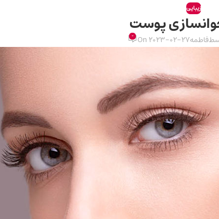
زیبایی
0
سط
فاطمه
On 2023-02-27