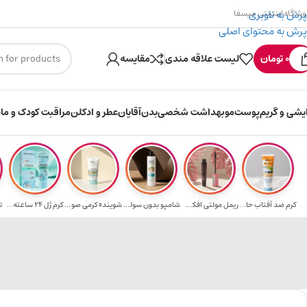
پرش به ناوبری
وشگاه اینترنتی میسفا
پرش به محتوای اصلی
۳۰۰ میسکوین (۳۰ هزار تومن) هدیه خرید اول
0
تومان
لیست علاقه مندی
مقایسه
ایشی و گریم
پوست
مو
بهداشت شخصی
بدن
آقایان
عطر و ادکلن
مراقبت کودک و ماد
کرم ضد آفتاب حا...
ریمل مولتی افکت...
شامپو بدون سولف...
شوینده کرمی صور...
کرم ژل ۲۴ ساعته...
ت