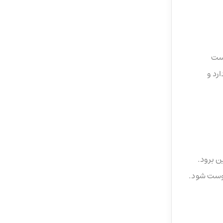
وست
رد و
ن برود.
پوست شود.