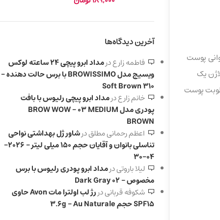
189,000
تومان
آخرین دیدگاه‌ها
وانی پوست
فاطمه زارع
در
مداد ابرو پیچی 24 ساعته لوکس
لاژن یک
ویسیج مدل BROWISSIMO با برس حالت دهنده –
310 Soft Brown
طوبت پوست
خانم زارع
در
مداد ابرو پیچی رلیوس با بافت
پودری مدل BROW WOW – 03 MEDIUM
BROWN
اعظم رحمانی مطلق
در
شاور ژل بهداشتی نواحی
تناسلی بانوان و آقایان حجم 150 میلی لیتر – 2026-
04-30
لیلا باروتی
در
مداد ابرو پودری رلیوس با برس
مخصوص – 02 Dark Gray
شکوفه قربانی
در
رژ لب اولترا مات Avon حاوی
SPF15 حجم 3.6g – Au Naturale