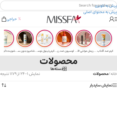
پرش به ناوبری
پرش به محتوای اصلی
یه برای خرید های بالای ۵ میلیون تومن
۲٪ تخفیف روی سبد خرید برای روش کارت به کارت
حراجی
کرم ضد آفتاب حا...
ریمل مولتی افکت...
لوسیون ضد ریزش ...
کرم رتینول نوسک...
شامپو بدون سولف...
محصولات
دسته‌ها
خانه
/
محصولات
نمایش 1–24 از 1179 نتیجه
نمایش سایدبار