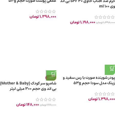
عمقی پوست صورت حجم 53g
کرم ضد آفتاب حاوی SPF 30 بی اند
وی 100 ml
1,398,000
تومان
1,198,000
تومان
1,398,000
تومان
پودر شوینده صورت با رس سفید و
-17%
زینک مدل سودا حجم 53g
شامپو سر کودک (Mother & Baby)
بی اند وی حجم ۳۰۰ میلی لیتر
1,398,000
تومان
148,000
تومان
178,000
تومان