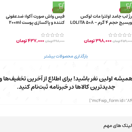
-12%
-13%
رژ لب جامد اولترا مات لوکس
فیس واش صورت آکوا؛ ضدعفونی
ویسیج حجم 4 گرم – 508 LOLITA
کننده و پاکسازی پوست 200ml
398,000
تومان
437,000
تومان
459,000
تومان
498,000
تومان
بارگذاری محصولات بیشتر
میشه اولین نفر باشید! برای اطلاع از آخرین تخفیف‌ها و
جدیدترین کالاها در خبرنامه ثبت‌نام کنید.
لینک های مهم