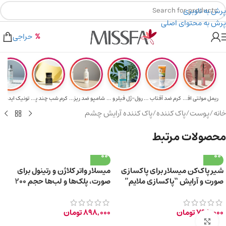
پرش به ناوبری
پرش به محتوای اصلی
هدیه برای خرید های بالای ۵ میلیون تومن
۲٪ تخفیف روی سبد خرید برای روش کارت به کارت
حراجی
ریمل مولتی افکت...
کرم ضد آفتاب حا...
رول-ژل فیلر و م...
شامپو ضد ریزش و...
کرم شب چند پپتی...
تونیک ایده آل 
خانه
/
پوست
/
پاک کننده
/
پاک کننده آرایش چشم
محصولات مرتبط
شیر پاک‌کن میسلار برای پاکسازی
میسلار واتر کلاژن و رتینول برای
صورت و آرایش “پاکسازی ملایم”
صورت، پلک‌ها و لب‌ها حجم 200
حجم 200 میلی‌لیتر
میلی‌لیتر
798,000
تومان
898,000
تومان
برای بزرگ‌نمایی کلیک کنید