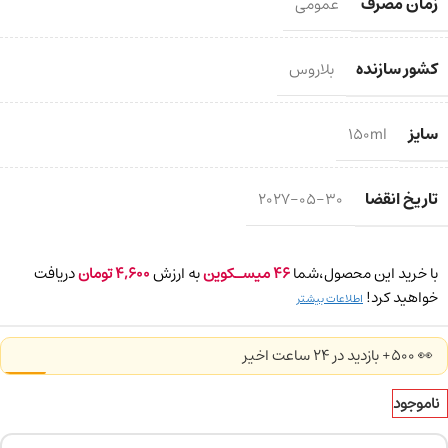
زمان مصرف
عمومی
کشور سازنده
بلاروس
سایز
150ml
تاریخ انقضا
2027-05-30
با خرید این محصول،شما
46
میسـکوین
به ارزش
4,600
تومان
دریافت
خواهید کرد!
اطلاعات بیشتر
👀 500+ بازدید در ۲۴ ساعت اخیر
ناموجود