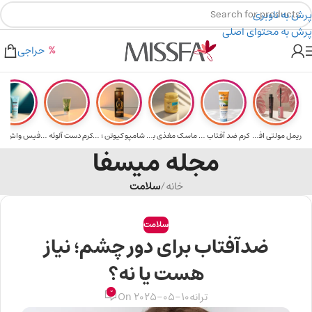
پرش به ناوبری
پرش به محتوای اصلی
من
۲٪ تخفیف روی سبد خرید برای روش کارت به کارت
۳۰۰ میسکوین (۳۰ هزار تومن) هدیه خرید اول
حراجی
ریمل مولتی افکت...
کرم ضد آفتاب حا...
ماسک مغذی بلیتا...
شامپو کیوتن ؛ م...
کرم دست آلوئه و...
مجله میسفا
خانه
/
سلامت
سلامت
ضدآفتاب برای دور چشم؛ نیاز
هست یا نه؟
0
ترانه
On 2025-05-10