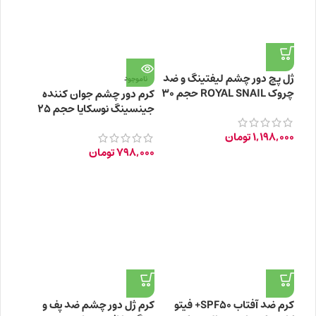
ژل پچ دور چشم لیفتینگ و ضد
ناموجود
چروک ROYAL SNAIL حجم ۳۰
کرم دور چشم جوان کننده
میلی‌ لیتر
جینسینگ نوسکایا حجم 25
میلی‌لیتر
1,198,000
تومان
798,000
تومان
کرم ضد آفتاب SPF50+ فیتو
کرم ژل دور چشم ضد پف و