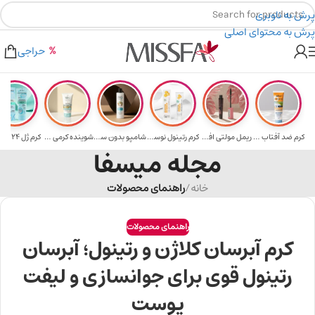
پرش به ناوبری
پرش به محتوای اصلی
خرید های بالای ۵ میلیون تومن
۲٪ تخفیف روی سبد خرید برای روش کارت به کارت
حراجی
کرم ضد آفتاب حا...
ریمل مولتی افکت...
کرم رتینول نوسک...
شامپو بدون سولف...
شوینده کرمی صور...
مجله میسفا
خانه
/
راهنمای محصولات
راهنمای محصولات
کرم آبرسان کلاژن و رتینول؛ آبرسان
رتینول قوی برای جوانسازی و لیفت
پوست