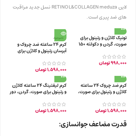
لاین RETINOL&COLLAGEN meduza نسل جدید مراقبت
های ضد پیری است.
تونیک کلاژن و رتینول برای
ناموجود
صورت، گردن و دکولته 150
کرم ۲۴ ساعته ضد چروک و
میلی لیتر
آبرسان رتینول و کلاژن برای
صورت، گردن، دور چشم +35
998,000
تومان
سال
1,598,000
تومان
کرم ضد چروک ۲۴ ساعته
کرم لیفتینگ ۲۴ ساعته کلاژن
کلاژن و رتینول برای صورت،
و رتینول برای صورت، گردن، دور
گردن، دور چشم +55 سال
چشم +45 سال
1,598,000
تومان
1,598,000
تومان
قدرت مضاعف جوانسازی: