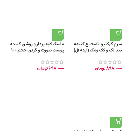
سرم کرکتیو، تصحیح کننده
ماسک لایه بردار و روشن کننده
ضد لک و کک ومک (ایده آل)
پوست صورت و گردن حجم ۱۰۰
حجم 30ml
میلی لیتر
898,000
تومان
698,000
تومان