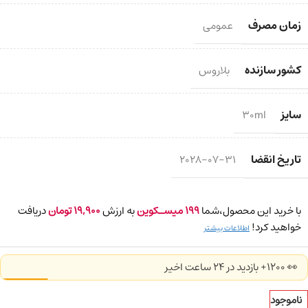
زمان مصرف
عمومی
کشور سازنده
بلاروس
سایز
30ml
تاریخ انقضا
2028-07-31
با خرید این محصول،شما
199
میسـکوین
به ارزش
19,900
تومان
دریافت
خواهید کرد!
اطلاعات بیشتر
👀 1200+ بازدید در ۲۴ ساعت اخیر
ناموجود