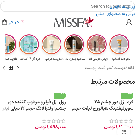
پرش به ناوبری
پرش به محتوای اصلی
هدیه برای خرید های بالای ۵ میلیون تومن
۲٪ تخفیف روی سبد خرید برای روش کارت به کارت
حراجی
کرم ضد آفتاب حا...
ریمل مولتی افکت...
شامپو بدون سولف...
شوینده کرمی صور...
کرم ژل ۲۴ ساعته...
تقویت‌ کننده م
خانه
/
پوست
/
مراقبت پوست
محصولات مرتبط
کرم-ژل دور چشم 45+
رول-ژل فیلر و مرطوب کننده دور
سوپرلیفتینگ هیالورن لیفت حجم
چشم اولترا لانگ حجم 12 میلی لیتر
20 میلی لیتر
1,198,000
تومان
1,598,000
تومان
برای بزرگ‌نمایی کلیک کنید