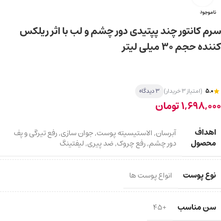
ناموجود
سرم کانتور چند پپتیدی دور چشم و لب با اثر ریلکس
کننده حجم ۳۰ میلی لیتر
5.0
(امتیاز 3 خریدار)
3 دیدگاه
1,698,000
تومان
اهداف
آبرسان
,
الاستیسیته پوست
,
جوان سازی
,
رفع تیرگی و پف
محصول
دور چشم
,
رفع چروک
,
ضد پیری
,
لیفتینگ
نوع پوست
انواع پوست ها
سن مناسب
+45