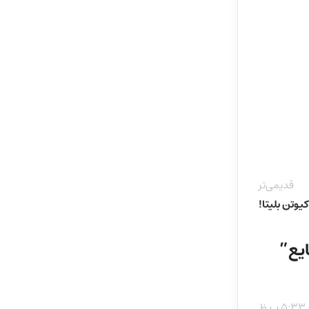
قدیمی‌تر
یوتن بلیتا!
یع
”