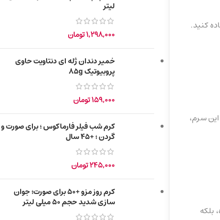
لیتر
ازش استفاده کنید.
1,298,000
تومان
خمیر دندان ژله ای دنتاویت حاوی
پروبیوتیک 85g
159,000
تومان
این سرم،
کرم شب فیلر فارماکوس ؛ برای صورت و
گردن ؛ +45 سال
245,000
تومان
کرم روز مزو +50 برای صورت؛ جوان
سازی شدید حجم 50 میلی لیتر
، بلکه