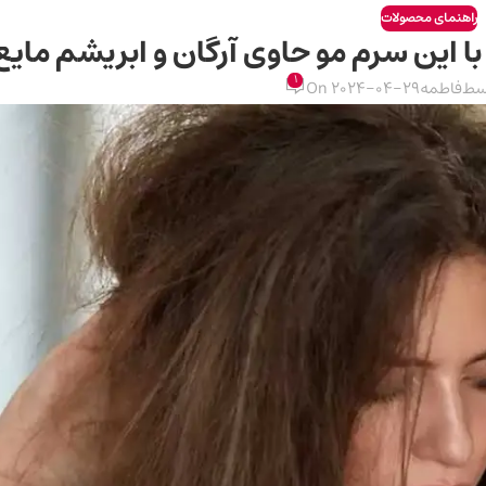
راهنمای محصولات
 این سرم مو حاوی آرگان و ابریشم مایع
1
سط
فاطمه
On 2024-04-29