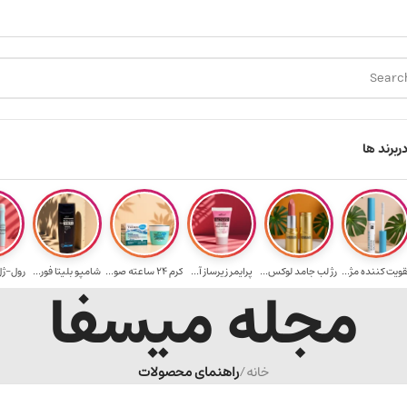
ارسال رایگان برای خرید ۳.۵ میلیون به یالا
هدیه برای خرید های بالای
ر
برند ها
قویت‌ کننده مژ...
رژ لب جامد لوکس...
پرایمر زیرساز آ...
کرم 24 ساعته صو...
شامپو بلیتا فور...
رول-ژل 
مجله میسفا
خانه
/
راهنمای محصولات