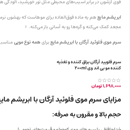
قوی ازشون در برابر آسیب‌های محیطی مثل نور خورشید، آلودگی هوا
ابریشم مایع
هم یه ماده فوق‌العاده برای موهاست که بهشون نرم
مجعد کمک می‌کنه و گره‌ها رو به آسانی باز می‌کنه. ‍♀️
سرم موی فلوئید آرگان با ابریشم مایع
برای
همه نوع مویی
مناسبه،
سرم فلویید آرگان براق کننده و تغذیه
کننده مو بی اند وی 200ml
1,698,000
تومان
مزایای سرم موی فلوئید آرگان با ابریشم مایع
حجم بالا و مقرون به صرفه:
خداحافظی با سرم‌های موی کوچولو و قیمت‌های نجومی!