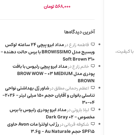
568,000
تومان
آخرین دیدگاه‌ها
فاطمه زارع
در
مداد ابرو پیچی 24 ساعته لوکس
 باکیفیت،
ویسیج مدل BROWISSIMO با برس حالت دهنده –
310 Soft Brown
خانم زارع
در
مداد ابرو پیچی رلیوس با بافت
پودری مدل BROW WOW – 03 MEDIUM
BROWN
اعظم رحمانی مطلق
در
شاور ژل بهداشتی نواحی
تناسلی بانوان و آقایان حجم 150 میلی لیتر – 2026-
04-30
لیلا باروتی
در
مداد ابرو پودری رلیوس با برس
مخصوص – 02 Dark Gray
شکوفه قربانی
در
رژ لب اولترا مات Avon حاوی
SPF15 حجم 3.6g – Au Naturale