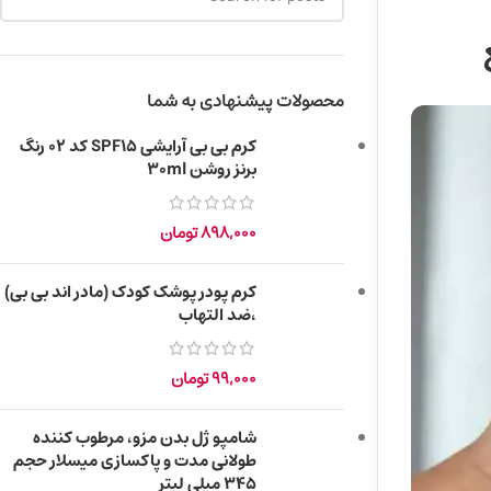
محصولات پیشنهادی به شما
کرم بی بی آرایشی SPF15 کد 02 رنگ
برنز روشن 30ml
898,000
تومان
کرم پودر پوشک کودک (مادر اند بی بی)
،ضد التهاب
99,000
تومان
شامپو ژل بدن مزو، مرطوب کننده
طولانی مدت و پاکسازی میسلار حجم
345 میلی لیتر