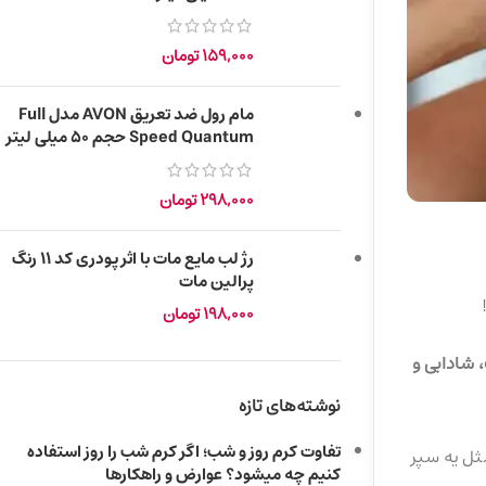
159,000
تومان
مام رول ضد تعریق AVON مدل Full
Speed ​​Quantum حجم 50 میلی لیتر
298,000
تومان
رژ لب مایع مات با اثر پودری کد 11 رنگ
پرالین مات
198,000
تومان
، شادابی و
نوشته‌های تازه
تفاوت کرم روز و شب؛ اگر کرم شب را روز استفاده
ه و مثل یه سپر
کنیم چه میشود؟ عوارض و راهکارها