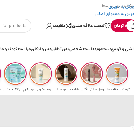
پرش به ناوبری
وشگاه اینترنتی میسفا
پرش به محتوای اصلی
۳۰۰ میسکوین (۳۰ هزار تومن) هدیه خرید اول
0
تومان
لیست علاقه مندی
مقایسه
ایشی و گریم
پوست
مو
بهداشت شخصی
بدن
آقایان
عطر و ادکلن
مراقبت کودک و ماد
کرم ضد آفتاب حا...
ریمل مولتی افکت...
شامپو بدون سولف...
شوینده کرمی صور...
کرم ژل ۲۴ ساعته...
ت