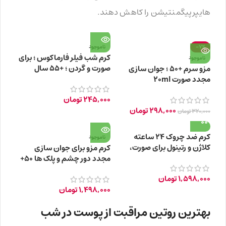
هایپرپیگمنتیشن را کاهش دهند.
-7%
ناموجود
کرم شب فیلر فارماکوس ؛ برای
ناموجود
صورت و گردن ؛ +55 سال
مزو سرم +50 ؛ جوان سازی
مجدد صورت 20ml
245,000
تومان
298,000
تومان
320,000
تومان
کرم ضد چروک ۲۴ ساعته
ناموجود
کلاژن و رتینول برای صورت،
کرم مزو برای جوان سازی
گردن، دور چشم +55 سال
مجدد دور چشم و پلک ها 50+
1,598,000
تومان
1,498,000
تومان
بهترین روتین مراقبت از پوست در شب