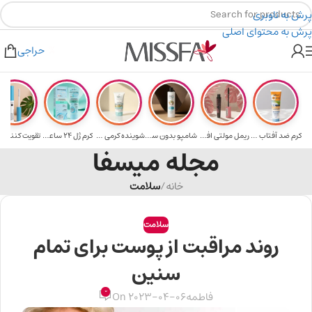
پرش به ناوبری
پرش به محتوای اصلی
لای ۵ میلیون تومن
۲٪ تخفیف روی سبد خرید برای روش کارت به کارت
حراجی
کرم ضد آفتاب حا...
ریمل مولتی افکت...
شامپو بدون سولف...
شوینده کرمی صور...
کرم ژل ۲۴ ساعته...
تقویت‌ کننده م
مجله میسفا
خانه
/
سلامت
سلامت
روند مراقبت از پوست برای تمام
سنین
0
فاطمه
On 2023-04-06