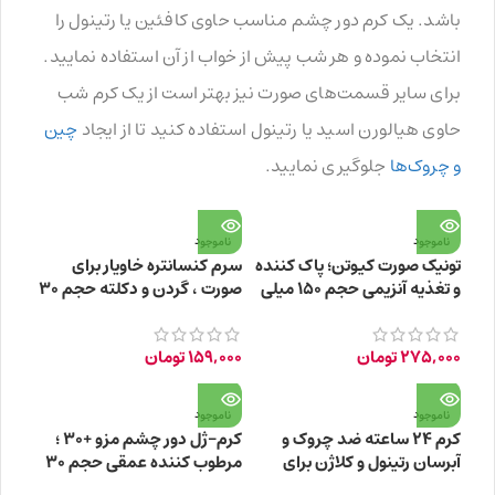
باشد. یک کرم دور چشم مناسب حاوی کافئین یا رتینول را
انتخاب نموده و هر شب پیش از خواب از آن استفاده نمایید.
برای سایر قسمت‌های صورت نیز بهتر است از یک کرم شب
حاوی هیالورن اسید یا رتینول استفاده کنید تا از ایجاد
چین
و چروک‌ها
جلوگیری نمایید.
ناموجود
ناموجود
تونیک صورت کیوتن؛ پاک کننده
سرم کنسانتره خاویار برای
و تغذیه آنزیمی حجم ۱۵۰ میلی
صورت ، گردن و دکلته حجم 30
لیتر
میلی لیتر
275,000
تومان
159,000
تومان
ناموجود
ناموجود
کرم ۲۴ ساعته ضد چروک و
کرم-ژل دور چشم مزو +30 ؛
آبرسان رتینول و کلاژن برای
مرطوب کننده عمقی حجم 30
صورت، گردن، دور چشم +35
میلی لیتر