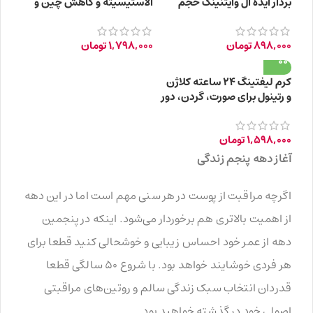
بردار ایده آل وایتنینگ حجم
الاستیسیته و کاهش چین و
50ML
چروک پوست 45ml
898,000
تومان
1,798,000
تومان
کرم لیفتینگ ۲۴ ساعته کلاژن
و رتینول برای صورت، گردن، دور
چشم +45 سال
1,598,000
تومان
آغاز دهه پنجم زندگی
اگرچه مراقبت از پوست در هر سنی مهم است اما در این دهه
از اهمیت بالاتری هم برخوردار می‌شود. اینکه در پنجمین
دهه از عمر خود احساس زیبایی و خوشحالی کنید قطعا برای
هر فردی خوشایند خواهد بود. با شروع ۵۰ سالگی قطعا
قدردان انتخاب‌ سبک زندگی سالم و روتین‌های مراقبتی
اصولی خود در گذشته خواهید بود.