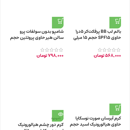
بالم لب BB پرفکت‌کر 5‌در‌1
شامپو بدون سولفات پرو
حاوی SPF15 حجم 15 میلی
سالن هیر حاوی پروتئین حجم
لیتر
300 میلی لیتر
568,000
تومان
798,000
تومان
کرم آبرسان صورت نوسکایا
ناموجود
حاوی هیالورونیک اسید حجم
کرم دور چشم هیالورونیک