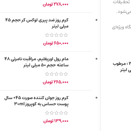
 تحقیقات
278,000
تومان
ی‌شود.
کرم روز ضد پیری لوکس کر حجم ۴۵
میلی لیتر
ه ویژه‌ای
650,000
تومان
مام رول اوریفلیم، مراقبت نامرئی 48
کرم-ژل دور چشم مزو +30 ؛ مرطوب
ساعته حجم ۵۰ میلی لیتر
265,000
تومان
کرم روز جوان کننده صورت 45+ سال
پوست حساس به کوپروز 30ml
139,000
تومان