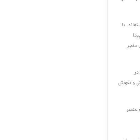
‌اند. با
یدا
 منجر
در
 و تقویتی
 عنصر