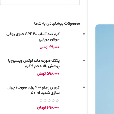
محصولات پیشنهادی به شما
کرم ضد آفتاب SPF 20 حاوی روغن
خولان دریایی
69,000
تومان
پنکک صورت مات لوکس ویسیج با
پوشش بالا حجم 9 گرم
598,000
تومان
کرم روز مزو +40 برای صورت ؛ جوان
سازی شدید 50ml
498,000
تومان