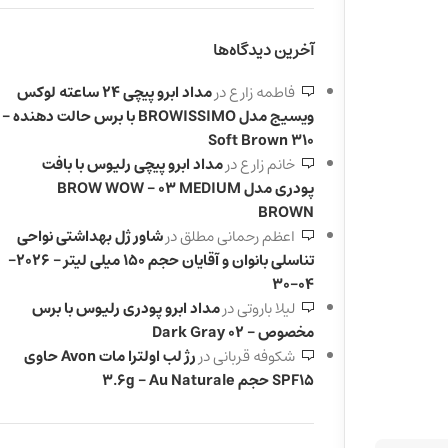
آخرین دیدگاه‌ها
فاطمه زارع
در
مداد ابرو پیچی 24 ساعته لوکس
ویسیج مدل BROWISSIMO با برس حالت دهنده –
310 Soft Brown
خانم زارع
در
مداد ابرو پیچی رلیوس با بافت
پودری مدل BROW WOW – 03 MEDIUM
BROWN
اعظم رحمانی مطلق
در
شاور ژل بهداشتی نواحی
تناسلی بانوان و آقایان حجم 150 میلی لیتر – 2026-
04-30
لیلا باروتی
در
مداد ابرو پودری رلیوس با برس
مخصوص – 02 Dark Gray
شکوفه قربانی
در
رژ لب اولترا مات Avon حاوی
SPF15 حجم 3.6g – Au Naturale