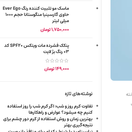
ماسک مو تثبیت کننده رنگ Ever Ego
حاوی گارسینیا منگوستانا حجم ۱۰۰۰
میلی لیتر
1,750,000
تومان
پنکک فشرده مات ویتکس SPF20 کد
۰۳ رنگ بژ لایت
149,000
تومان
نوشته‌های تازه
ته
تفاوت کرم روز و شب؛ اگر کرم شب را روز استفاده
کنیم چه میشود؟ عوارض و راهکارها
بهترین زمان و روش استفاده از کرم دور چشم برای
نتیجه‌گیری بهتر
نیاسینامید یا رتینول؛ کدام برای منافذ باز پوست