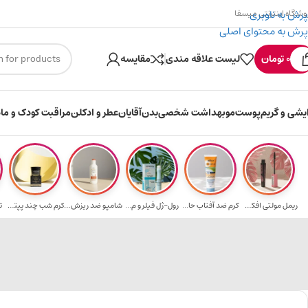
پرش به ناوبری
وشگاه اینترنتی میسفا
پرش به محتوای اصلی
۳۰۰ میسکوین (۳۰ هزار تومن) هدیه خرید اول
0
تومان
لیست علاقه مندی
مقایسه
ایشی و گریم
پوست
مو
بهداشت شخصی
بدن
آقایان
عطر و ادکلن
مراقبت کودک و ماد
ریمل مولتی افکت...
کرم ضد آفتاب حا...
رول-ژل فیلر و م...
شامپو ضد ریزش و...
کرم شب چند پپتی...
ت